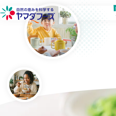
本文へ移動
詳しく見る
詳しく見る
詳しく見る
詳しく見る
フローズン製品
品質へのこだわり
環境への取り組み
会社概要
フリーズドライ製品
生産供給へのこだわり
社会貢献への取り組み
工場・営業所
チルド製品
原料へのこだわり
働きやすい環境づくり
企業理念
研究開発へのこだわり
代表メッセージ