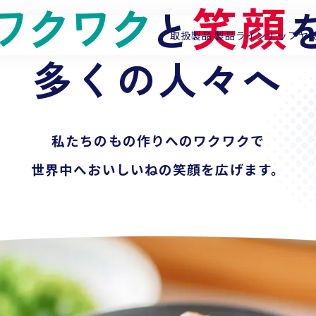
ワクワク
探求心
笑顔
私たちの
と
取扱製品
製品ラインナップ
ヤ
納豆
多くの人々へ
の世界を広げ
チルドから
私たちのもの作りへのワクワクで
冷凍、フリーズドライ
へ。
世界中へ
食卓から
おいしいねの
業務用、
そして世界へ
笑顔を広げます。
。