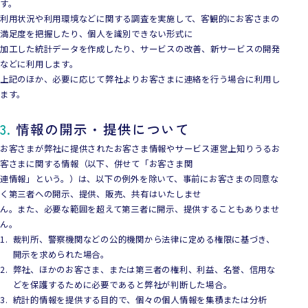
す。
利用状況や利用環境などに関する調査を実施して、客観的にお客さまの
満足度を把握したり、個人を識別できない形式に
加工した統計データを作成したり、サービスの改善、新サービスの開発
などに利用します。
上記のほか、必要に応じて弊社よりお客さまに連絡を行う場合に利用し
ます。
3.
情報の開示・提供について
お客さまが弊社に提供されたお客さま情報やサービス運営上知りうるお
客さまに関する情報（以下、併せて「お客さま関
連情報」という。）は、以下の例外を除いて、事前にお客さまの同意な
く第三者への開示、提供、販売、共有はいたしませ
ん。また、必要な範囲を超えて第三者に開示、提供することもありませ
ん。
裁判所、警察機関などの公的機関から法律に定める権限に基づき、
開示を求められた場合。
弊社、ほかのお客さま、または第三者の権利、利益、名誉、信用な
どを保護するために必要であると弊社が判断した場合。
統計的情報を提供する目的で、個々の個人情報を集積または分析