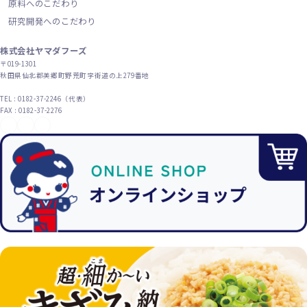
原料へのこだわり
研究開発へのこだわり
株式会社ヤマダフーズ
〒019-1301
秋田県仙北郡美郷町野荒町字街道の上279番地
TEL : 0182-37-2246（代表）
FAX : 0182-37-2276
YouTube
X（旧Twitter）
Instagram