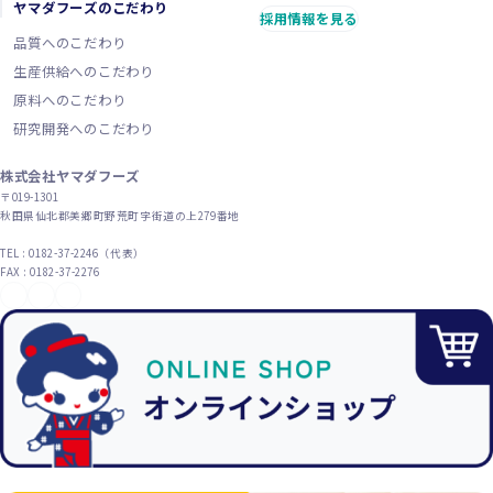
ヤマダフーズのこだわり
採用情報を見る
品質へのこだわり
生産供給へのこだわり
原料へのこだわり
研究開発へのこだわり
株式会社ヤマダフーズ
〒019-1301
秋田県仙北郡美郷町野荒町字街道の上279番地
TEL : 0182-37-2246（代表）
FAX : 0182-37-2276
YouTube
X（旧Twitter）
Instagram