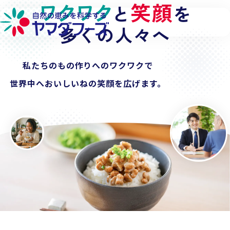
ワクワク
探求心
笑顔
私たちの
と
を
で
本文へ移動
納豆
多くの人々へ
の世界を広げる
チルドから
私たちのもの作りへのワクワクで
冷凍、フリーズドライ
へ。
世界中へ
食卓から
おいしいねの
業務用、
そして世界へ
笑顔を広げます。
。