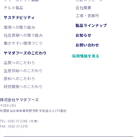
チルド製品
会社概要
工場・営業所
サステナビリティ
製品ラインナップ
環境への取り組み
社会貢献への取り組み
お知らせ
働きやすい環境づくり
お問い合わせ
ヤマダフーズのこだわり
採用情報を見る
品質へのこだわり
生産供給へのこだわり
原料へのこだわり
研究開発へのこだわり
株式会社ヤマダフーズ
〒019-1301
秋田県仙北郡美郷町野荒町字街道の上279番地
TEL : 0182-37-2246（代表）
FAX : 0182-37-2276
YouTube
X（旧Twitter）
Instagram