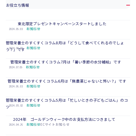
お役立ち情報
東北限定プレゼントキャンペーンスタートしました
2024.09.03
お知らせ
管理栄養士のすくすくコラム8月は「どうして食べてくれるのでしょ
2024.08.02
お知らせ
う？」です
管理栄養士のすくすくコラム7月は「暑い季節の水分補給」です
2024.07.09
お知らせ
管理栄養士のすくすくコラム6月は「無農薬じゃないと怖い？」です
2024.06.03
お知らせ
管理栄養士のすくすくコラム5月は「忙しいときの子どもごはん」のコ
2024.05.02
お知らせ
ツ
2024年 ゴールデンウィーク中のお支払方法につきまして
2024.04.26
お知らせ
ECサイトお知らせ