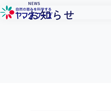
本文へ移動
NEWS
お知らせ
詳しく見る
詳しく見る
詳しく見る
詳しく見る
フローズン製品
品質へのこだわり
環境への取り組み
会社概要
フリーズドライ製品
生産供給へのこだわり
社会貢献への取り組み
工場・営業所
チルド製品
原料へのこだわり
働きやすい環境づくり
企業理念
研究開発へのこだわり
代表メッセージ