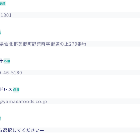
必須
須
号
必須
ドレス
必須
須