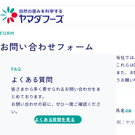
本文へ移動
FORM
お問い合わせフォーム
詳しく見る
詳しく見る
詳しく見る
詳しく見る
当社では
フローズン製品
品質へのこだわり
環境への取り組み
会社概要
これらは
FAQ
また、お
フリーズドライ製品
生産供給へのこだわり
社会貢献への取り組み
工場・営業所
よくある質問
うお願い
チルド製品
原料へのこだわり
働きやすい環境づくり
企業理念
皆さまから多く寄せられるお問い合わせをま
とめております。
研究開発へのこだわり
代表メッセージ
お問い合わせの前に、ぜひ一度ご確認くださ
氏名
必須
い。
よくある質問を見る