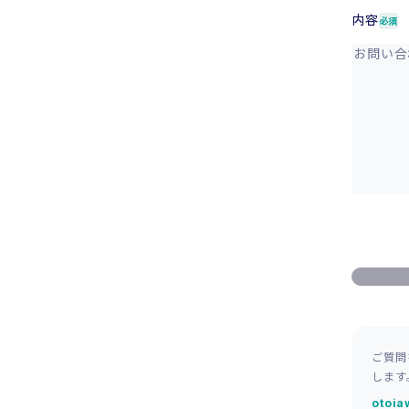
内容
必須
ご質問
します
otoi