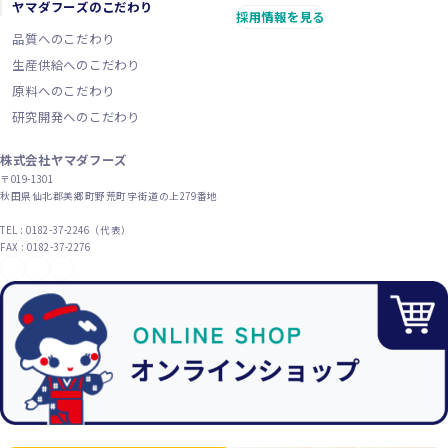
ヤマダフーズのこだわり
採用情報を見る
品質へのこだわり
生産供給へのこだわり
原料へのこだわり
研究開発へのこだわり
株式会社ヤマダフーズ
〒019-1301
秋田県仙北郡美郷町野荒町字街道の上279番地
TEL : 0182-37-2246（代表）
FAX : 0182-37-2276
YouTube
X（旧Twitter）
Instagram