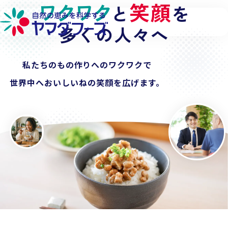
ワクワク
探求心
笑顔
私たちの
と
を
で
本文へ移動
納豆
多くの人々へ
の世界を広げる
チルドから
私たちのもの作りへのワクワクで
冷凍、フリーズドライ
へ。
世界中へ
食卓から
おいしいねの
業務用、
そして世界へ
笑顔を広げます。
。