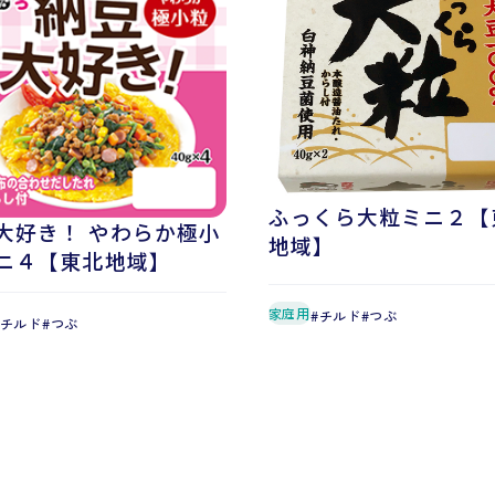
ふっくら大粒ミニ２【
大好き！ やわらか極小
地域】
ニ４【東北地域】
家庭用
チルド
つぶ
チルド
つぶ