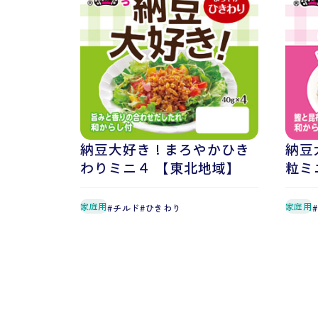
納豆大好き ! まろやかひき
納豆
わりミニ４ 【東北地域】
粒ミ
家庭用
家庭用
チルド
ひきわり