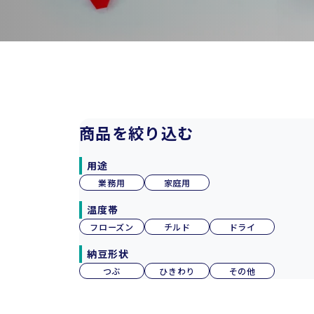
商品を絞り込む
用途
業務用
家庭用
温度帯
フローズン
チルド
ドライ
納豆形状
つぶ
ひきわり
その他