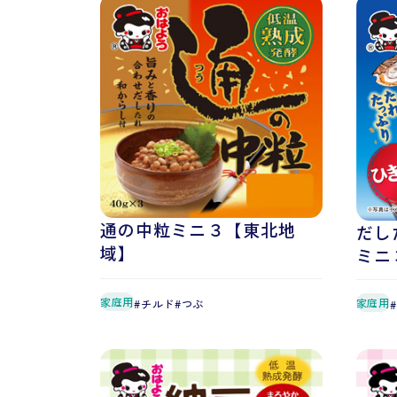
通の中粒ミニ３【東北地
だし
域】
ミニ
家庭用
家庭用
チルド
つぶ