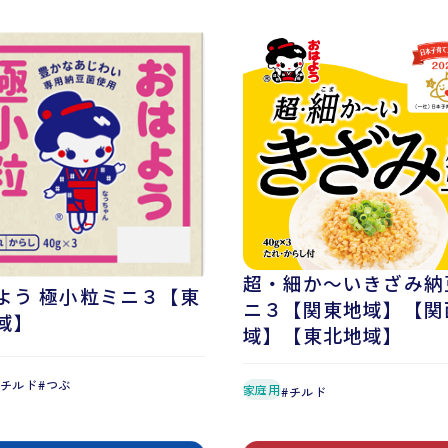
超・細か〜いきざみ納
よう 極小粒ミニ３【東
ニ３【関東地域】【関
域】
域】【東北地域】
チルド
つぶ
家庭用
チルド