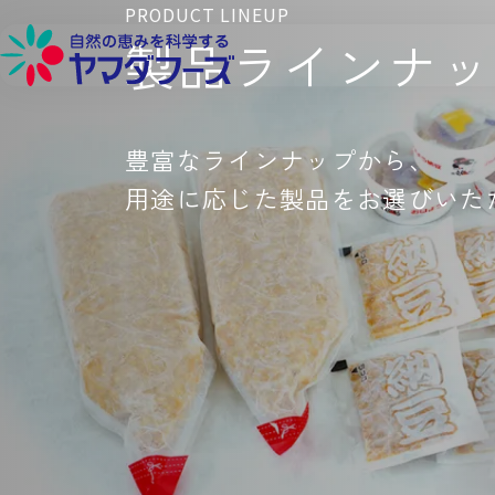
本文へ移動
PRODUCT LINEUP
製品ラインナッ
豊富なラインナップから、
詳しく見る
詳しく見る
詳しく見る
詳しく見る
用途に応じた製品をお選びいた
フローズン製品
品質へのこだわり
環境への取り組み
会社概要
フリーズドライ製品
生産供給へのこだわり
社会貢献への取り組み
工場・営業所
チルド製品
原料へのこだわり
働きやすい環境づくり
企業理念
研究開発へのこだわり
代表メッセージ