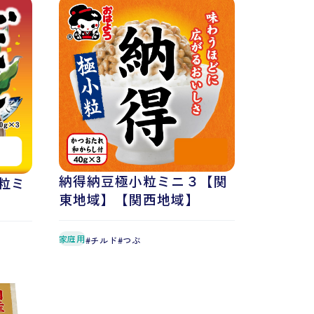
納得納豆極小粒ミニ３【関
粒ミ
東地域】【関西地域】
家庭用
チルド
つぶ