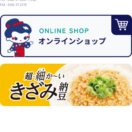
FAX : 0182-37-2276
YouTube
X（旧Twitter）
Instagram