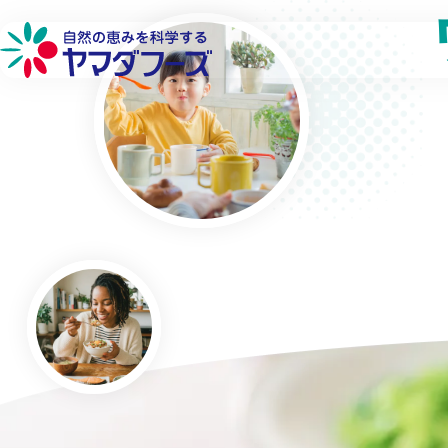
本文へ移動
詳しく見る
詳しく見る
詳しく見る
詳しく見る
フローズン製品
品質へのこだわり
環境への取り組み
会社概要
フリーズドライ製品
生産供給へのこだわり
社会貢献への取り組み
工場・営業所
チルド製品
原料へのこだわり
働きやすい環境づくり
企業理念
研究開発へのこだわり
代表メッセージ