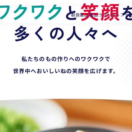
ワクワク
探求心
笑顔
私たちの
と
取扱製品
製品ラインナップ
ヤ
納豆
多くの人々へ
の世界を広げ
チルドから
私たちのもの作りへのワクワクで
冷凍、フリーズドライ
へ。
世界中へ
食卓から
おいしいねの
業務用、
そして世界へ
笑顔を広げます。
。