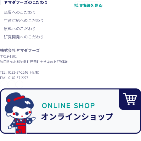
ヤマダフーズのこだわり
採用情報を見る
品質へのこだわり
生産供給へのこだわり
原料へのこだわり
研究開発へのこだわり
株式会社ヤマダフーズ
〒019-1301
秋田県仙北郡美郷町野荒町字街道の上279番地
TEL : 0182-37-2246（代表）
FAX : 0182-37-2276
YouTube
X（旧Twitter）
Instagram