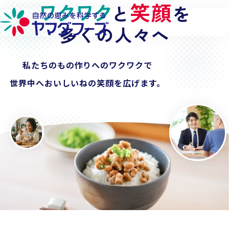
ワクワク
探求心
笑顔
私たちの
と
を
で
本文へ移動
納豆
多くの人々へ
の世界を広げる
チルドから
私たちのもの作りへのワクワクで
冷凍、フリーズドライ
へ。
世界中へ
食卓から
おいしいねの
業務用、
そして世界へ
笑顔を広げます。
。