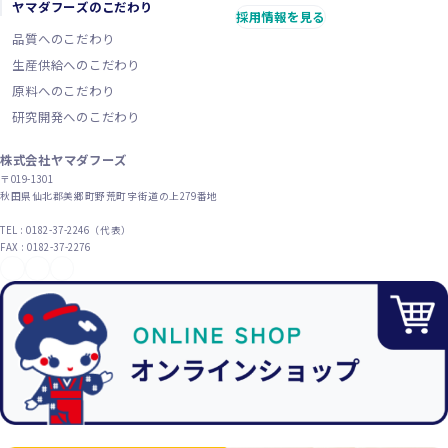
ヤマダフーズのこだわり
採用情報を見る
品質へのこだわり
生産供給へのこだわり
原料へのこだわり
研究開発へのこだわり
株式会社ヤマダフーズ
〒019-1301
秋田県仙北郡美郷町野荒町字街道の上279番地
TEL : 0182-37-2246（代表）
FAX : 0182-37-2276
YouTube
X（旧Twitter）
Instagram