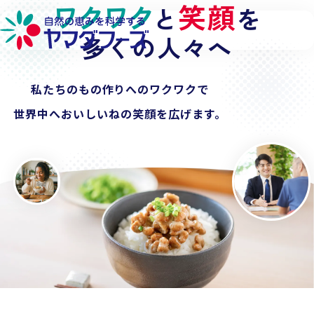
ワクワク
探求心
笑顔
私たちの
と
を
で
本文へ移動
納豆
多くの人々へ
の世界を広げる
チルドから
私たちのもの作りへのワクワクで
冷凍、フリーズドライ
へ。
世界中へ
食卓から
おいしいねの
業務用、
そして世界へ
笑顔を広げます。
。