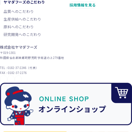
ヤマダフーズのこだわり
採用情報を見る
品質へのこだわり
生産供給へのこだわり
原料へのこだわり
研究開発へのこだわり
株式会社ヤマダフーズ
〒019-1301
秋田県仙北郡美郷町野荒町字街道の上279番地
TEL : 0182-37-2246（代表）
FAX : 0182-37-2276
YouTube
X（旧Twitter）
Instagram