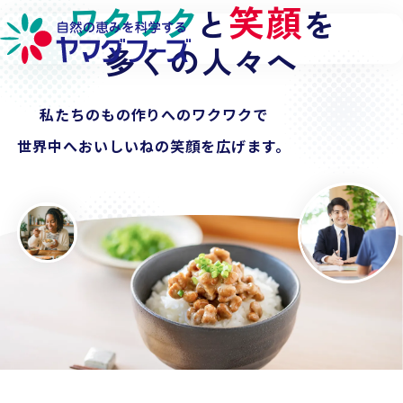
ワクワク
探求心
笑顔
私たちの
と
を
で
本文へ移動
納豆
多くの人々へ
の世界を広げる
チルドから
私たちのもの作りへのワクワクで
冷凍、フリーズドライ
へ。
世界中へ
食卓から
おいしいねの
業務用、
そして世界へ
笑顔を広げます。
。