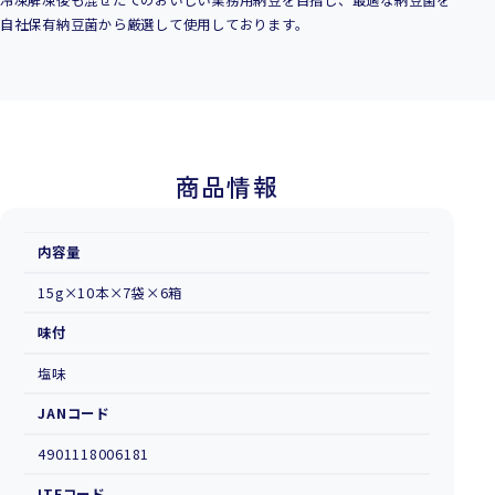
冷凍解凍後も混ぜたてのおいしい業務用納豆を目指し、最適な納豆菌を
自社保有納豆菌から厳選して使用しております。
商品情報
内容量
15g×10本×7袋×6箱
味付
塩味
JANコード
4901118006181
ITFコード