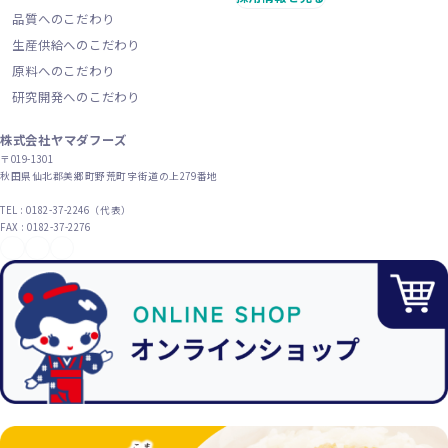
品質へのこだわり
生産供給へのこだわり
原料へのこだわり
研究開発へのこだわり
株式会社ヤマダフーズ
〒019-1301
秋田県仙北郡美郷町野荒町字街道の上279番地
TEL : 0182-37-2246（代表）
FAX : 0182-37-2276
YouTube
X（旧Twitter）
Instagram