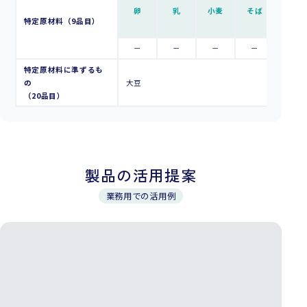
卵
乳
小麦
そば
落花生
特定原材料（9品目）
－
－
－
－
－
特定原材料に準ずるも
の
大豆
（20品目）
製品の活用提案
業務用での活用例