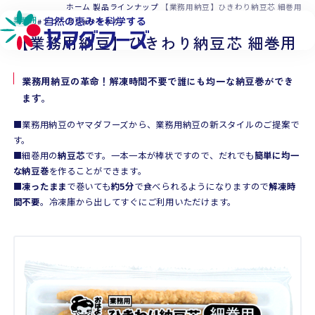
本文へ移動
ホーム
製品ラインナップ
【業務用納豆】ひきわり納豆芯 細巻用
業務用
フローズン
ひきわり
【業務用納豆】ひきわり納豆芯 細巻用
業務用納豆の革命！解凍時間不要で誰にも均一な納豆巻ができ
ます。
■業務用納豆のヤマダフーズから、業務用納豆の新スタイルのご提案で
す。
■細巻用の
納豆芯
です。一本一本が棒状ですので、だれでも
簡単に均一
な納豆巻
を作ることができます。
■
凍ったまま
で巻いても
約5分
で食べられるようになりますので
解凍時
間不要
。冷凍庫から出してすぐにご利用いただけます。