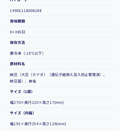
14901118006188
賞味期間
D+365日
保存方法
要冷凍（-18℃以下）
原材料名
納豆（大豆（カナダ）（遺伝子組換え混入防止管理済）、
納豆菌）、食塩
サイズ（1袋）
幅270×奥行220×高さ17(mm)
サイズ（内箱）
幅191×奥行254×高さ126(mm)