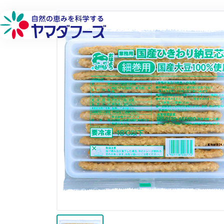
本文へ移動
詳しく見る
詳しく見る
詳しく見る
詳しく見る
フローズン製品
品質へのこだわり
環境への取り組み
会社概要
フリーズドライ製品
生産供給へのこだわり
社会貢献への取り組み
工場・営業所
チルド製品
原料へのこだわり
働きやすい環境づくり
企業理念
研究開発へのこだわり
代表メッセージ