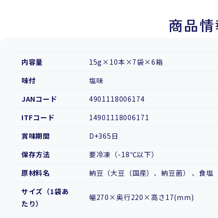
商品情
内容量
15g×10本×7袋×6箱
味付
塩味
JANコード
4901118006174
ITFコード
14901118006171
賞味期間
D+365日
保存方法
要冷凍（-18℃以下）
原材料名
納豆（大豆（国産）、納豆菌） 、食塩
サイズ（1袋あ
幅270×奥行220×高さ17(mm)
たり）