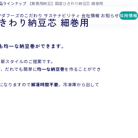
品ラインナップ
【業務用納豆】国産ひきわり納豆芯 細巻用
マダフーズのこだわり
サステナビリティ
会社情報
お知らせ
採用情報
きわり納豆芯 細巻用
も均一な納豆巻ができます。
の新スタイルのご提案です。
で、だれでも簡単に
均一な納豆巻
を作ることができ
になりますので
解凍時間不要
。冷凍庫から出して