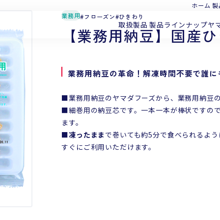
ホーム
製
業務用
フローズン
ひきわり
取扱製品
製品ラインナップ
ヤ
【業務用納豆】国産ひ
業務用納豆の革命！解凍時間不要で誰に
■業務用納豆のヤマダフーズから、業務用納豆
■細巻用の納豆芯です。一本一本が棒状ですの
ます。
■
凍ったまま
で巻いても約5分で食べられるよう
すぐにご利用いただけます。