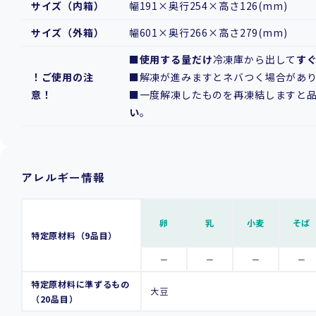
サイズ（内箱）
幅191×奥行254×高さ126(mm)
サイズ（外箱）
幅601×奥行266×高さ279(mm)
■
使用する量だけ
冷凍庫から出して
す
！ご使用の注
■解凍が進みますとネバつく場合があ
意！
■一度解凍したものを再凍結しますと
い
。
アレルギー情報
卵
乳
小麦
そば
特定原材料（9品目）
－
－
－
－
特定原材料に準ずるもの
大豆
（20品目）