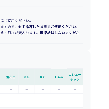
ぐに
ご使用ください。
りますので、
必ず冷凍した状態でご使用ください
。
品質・形状が変わります。
再凍結はしないでくださ
カシュー
落花生
えび
かに
くるみ
ナッツ
－
－
－
－
－