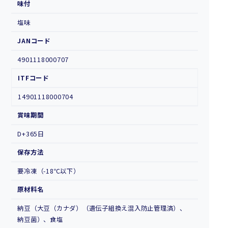
味付
塩味
JANコード
4901118000707
ITFコード
14901118000704
賞味期間
D+365日
保存方法
要冷凍（-18℃以下）
原材料名
納豆（大豆（カナダ）（遺伝子組換え混入防止管理済）、
納豆菌）、食塩