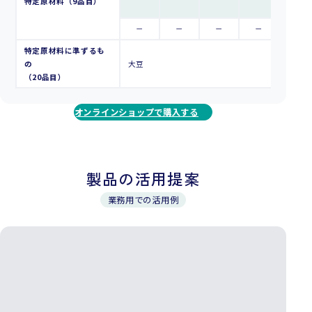
特定原材料（9品目）
－
－
－
－
－
特定原材料に準ずるも
の
大豆
（20品目）
オンラインショップで購入する
製品の活用提案
業務用での活用例