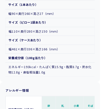
サイズ（1本あたり）
幅90×奥行260×高さ27（ｍｍ）
サイズ（ピロー1袋あたり）
幅110×奥行280×高さ150（ｍｍ）
サイズ（ケースあたり）
幅461×奥行336×高さ166（ｍｍ）
栄養成分値（100g当たり）
エネルギー193kcal・たんぱく質15.9g・脂質8.7g・炭水化
物12.8g・食塩相当量1.0g
アレルギー情報
卵
乳
小麦
そば
落花生