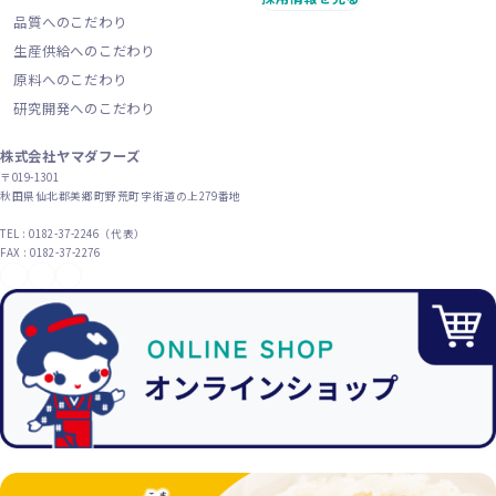
品質へのこだわり
生産供給へのこだわり
原料へのこだわり
研究開発へのこだわり
株式会社ヤマダフーズ
〒019-1301
秋田県仙北郡美郷町野荒町字街道の上279番地
TEL : 0182-37-2246（代表）
FAX : 0182-37-2276
YouTube
X（旧Twitter）
Instagram