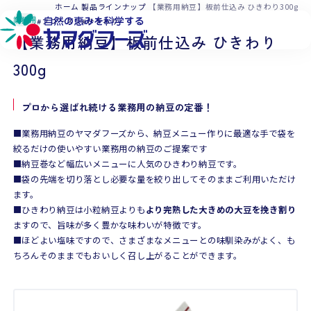
本文へ移動
ホーム
製品ラインナップ
【業務用納豆】板前仕込み ひきわり300g
業務用
フローズン
ひきわり
【業務用納豆】板前仕込み ひきわり
300g
プロから選ばれ続ける業務用の納豆の定番！
■業務用納豆のヤマダフーズから、納豆メニュー作りに最適な手で袋を
絞るだけの使いやすい業務用の納豆のご提案です
■納豆巻など幅広いメニューに人気のひきわり納豆です。
■袋の先端を切り落とし必要な量を絞り出してそのままご利用いただけ
ます。
■ひきわり納豆は小粒納豆よりも
より完熟した大きめの大豆を挽き割り
ますので、旨味が多く豊かな味わいが特徴です。
■ほどよい塩味ですので、さまざまなメニューとの味馴染みがよく、も
ちろんそのままでもおいしく召し上がることができます。