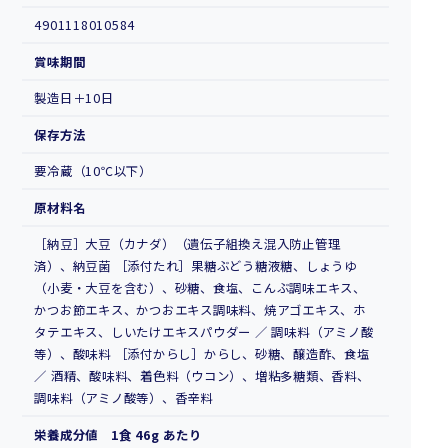
4901118010584
賞味期間
製造日＋10日
保存方法
要冷蔵（10℃以下）
原材料名
［納豆］大豆（カナダ）（遺伝子組換え混入防止管理
済）、納豆菌 ［添付たれ］果糖ぶどう糖液糖、しょうゆ
（小麦・大豆を含む）、砂糖、食塩、こんぶ調味エキス、
かつお節エキス、かつおエキス調味料、焼アゴエキス、ホ
タテエキス、しいたけエキスパウダー ／ 調味料（アミノ酸
等）、酸味料 ［添付からし］からし、砂糖、醸造酢、食塩
／ 酒精、酸味料、着色料（ウコン）、増粘多糖類、香料、
調味料（アミノ酸等）、香辛料
栄養成分値 1食 46g あたり