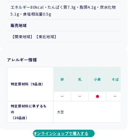
エネルギー80kcal・たんぱく質7.3g・脂質4.2g・炭水化物
5.1g・食塩相当量0.5g
販売地域
【関東地域】【東北地域】
アレルギー情報
卵
乳
小麦
そば
落花生
特定原材料（9品目）
－
－
●
－
－
特定原材料に準ずるも
の
大豆
（20品目）
オンラインショップで購入する