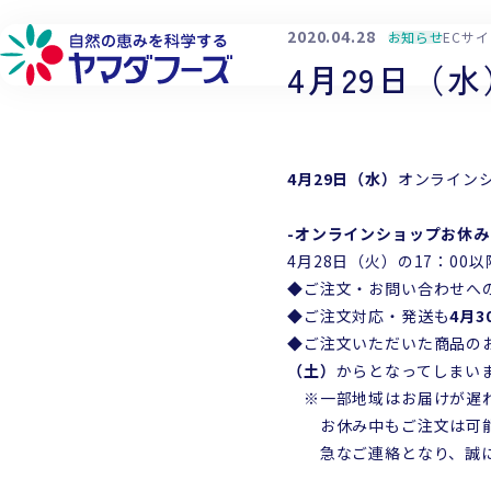
本文へ移動
2020.04.28
お知らせ
ECサ
4月29日（
4月29日（水）
オンライン
詳しく見る
詳しく見る
詳しく見る
詳しく見る
フローズン製品
品質へのこだわり
環境への取り組み
会社概要
-オンラインショップお休み
4月28日（火）の17：00
フリーズドライ製品
生産供給へのこだわり
社会貢献への取り組み
工場・営業所
◆ご注文・お問い合わせへ
◆ご注文対応・発送も
4月
チルド製品
原料へのこだわり
働きやすい環境づくり
企業理念
◆ご注文いただいた商品の
研究開発へのこだわり
代表メッセージ
（土）
からとなってしまい
※一部地域はお届けが遅れ
お休み中もご注文は可能
急なご連絡となり、誠に申