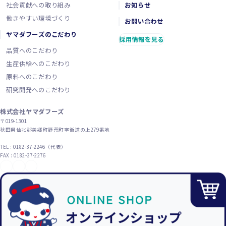
社会貢献への取り組み
お知らせ
働きやすい環境づくり
お問い合わせ
ヤマダフーズのこだわり
採用情報を見る
品質へのこだわり
生産供給へのこだわり
原料へのこだわり
研究開発へのこだわり
株式会社ヤマダフーズ
〒019-1301
秋田県仙北郡美郷町野荒町字街道の上279番地
TEL : 0182-37-2246（代表）
FAX : 0182-37-2276
YouTube
X（旧Twitter）
Instagram