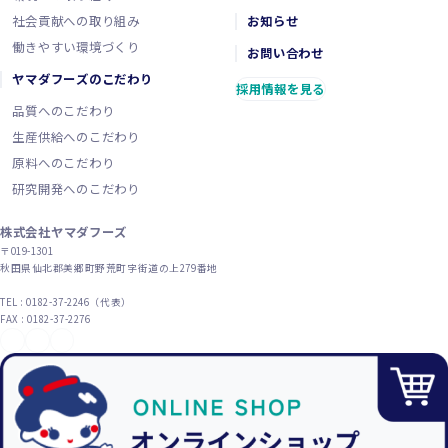
社会貢献への取り組み
お知らせ
働きやすい環境づくり
お問い合わせ
ヤマダフーズのこだわり
採用情報を見る
品質へのこだわり
生産供給へのこだわり
原料へのこだわり
研究開発へのこだわり
株式会社ヤマダフーズ
〒019-1301
秋田県仙北郡美郷町野荒町字街道の上279番地
TEL : 0182-37-2246（代表）
FAX : 0182-37-2276
YouTube
X（旧Twitter）
Instagram