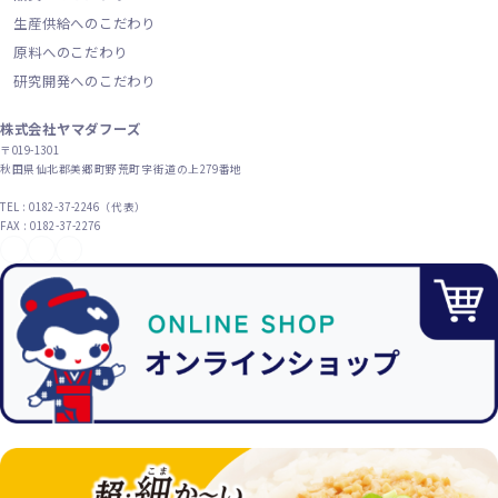
生産供給へのこだわり
原料へのこだわり
研究開発へのこだわり
株式会社ヤマダフーズ
〒019-1301
秋田県仙北郡美郷町野荒町字街道の上279番地
TEL : 0182-37-2246（代表）
FAX : 0182-37-2276
YouTube
X（旧Twitter）
Instagram