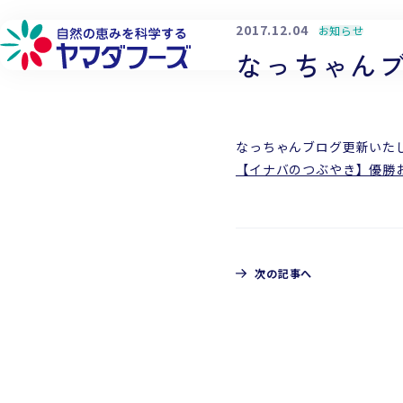
本文へ移動
2017.12.04
お知らせ
なっちゃん
なっちゃんブログ更新いた
詳しく見る
詳しく見る
詳しく見る
詳しく見る
【イナバのつぶやき】優勝
フローズン製品
品質へのこだわり
環境への取り組み
会社概要
フリーズドライ製品
生産供給へのこだわり
社会貢献への取り組み
工場・営業所
チルド製品
原料へのこだわり
働きやすい環境づくり
企業理念
次の記事へ
研究開発へのこだわり
代表メッセージ
CONTACT