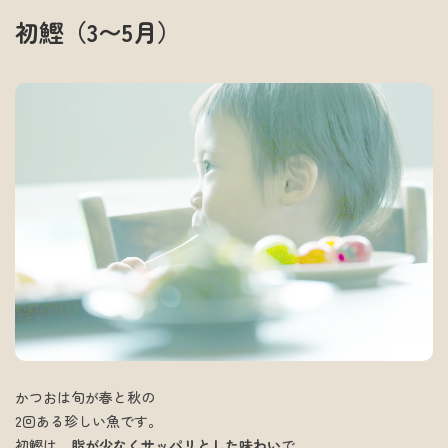
初鰹（3〜5月）
かつおは旬が春と秋の
2回ある珍しい魚です。
初鰹は、
脂が少なくサッパリとした味わい
で、