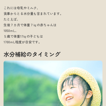
これには母乳やミルク、
食事からとる水分量も含まれています。
たとえば、
生後７カ月で体重７㎏の赤ちゃんは
1050ｍL、
５歳で体重17㎏の子どもは
1700ｍL程度が目安です。
水分補給のタイミング