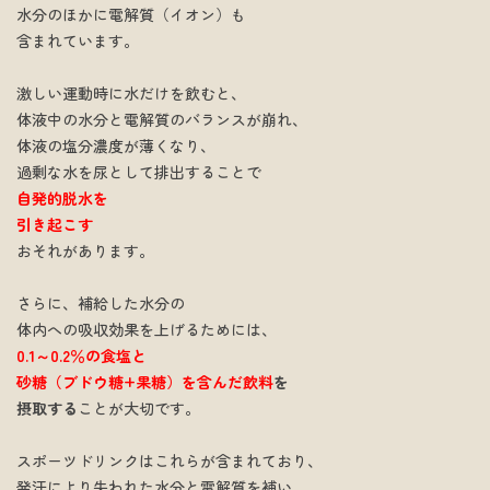
水分のほかに電解質（イオン）も
含まれています。
激しい運動時に水だけを飲むと、
体液中の水分と電解質のバランスが崩れ、
体液の塩分濃度が薄くなり、
過剰な水を尿として排出することで
自発的脱水を
引き起こす
おそれがあります。
さらに、補給した水分の
体内への吸収効果を上げるためには、
0.1～0.2％の食塩と
砂糖（ブドウ糖+果糖）を含んだ飲料
を
摂取する
ことが大切です。
スポーツドリンクはこれらが含まれており、
発汗により失われた水分と電解質を補い、