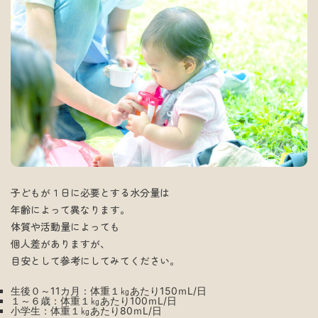
子どもが１日に必要とする水分量は
年齢によって異なります。
体質や活動量によっても
個人差がありますが、
目安として参考にしてみてください。
生後０～11カ月：体重１㎏あたり150ｍL/日
１～６歳：体重１㎏あたり100ｍL/日
小学生：体重１㎏あたり80ｍL/日