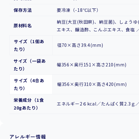
保存方法
要冷凍（-18℃以下）
納豆(大豆(秋田県)、納豆菌)、しょう
原材料名
エキス、醸造酢、こんぶエキス、食塩 ／
サイズ（1個あ
径70×高さ39.4(mm)
たり）
サイズ（一袋あ
幅356×奥行151×高さ210(mm)
たり）
サイズ（4合あ
幅356×奥行310×高さ420(mm)
たり）
栄養成分（1食
エネルギー2６kcal／たんぱく質2.3ｇ
20gあたり）
アレルギー情報