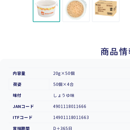
商品情
内容量
20g×50個
荷姿
50個×4合
味付
しょうゆ味
JANコード
4901118011666
ITFコード
14901118011663
賞味期間
D＋365日