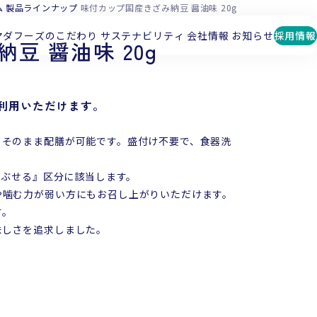
ム
製品ラインナップ
味付カップ国産きざみ納豆 醤油味 20g
マダフーズのこだわり
サステナビリティ
会社情報
お知らせ
採用情報
豆 醤油味 20g
利用いただけます。
てそのまま配膳が可能です。盛付け不要で、食器洗
つぶせる』区分に該当します。
や噛む力が弱い方にもお召し上がりいただけます。
す。
味しさを追求しました。