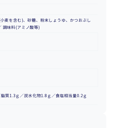
ゆ(小麦を含む)、砂糖、粉末しょうゆ、かつおぶし
 調味料(アミノ酸等)
／脂質1.3ｇ／炭水化物1.8ｇ／食塩相当量0.2ｇ