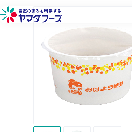
本文へ移動
詳しく見る
詳しく見る
詳しく見る
詳しく見る
フローズン製品
品質へのこだわり
環境への取り組み
会社概要
フリーズドライ製品
生産供給へのこだわり
社会貢献への取り組み
工場・営業所
チルド製品
原料へのこだわり
働きやすい環境づくり
企業理念
研究開発へのこだわり
代表メッセージ