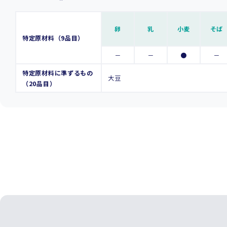
卵
乳
小麦
そば
特定原材料（9品目）
－
－
●
－
特定原材料に準ずるもの
大豆
（20品目）