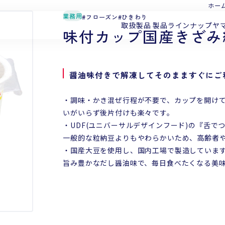
ホー
業務用
フローズン
ひきわり
取扱製品
製品ラインナップ
ヤ
味付カップ国産きざみ納
醤油味付きで解凍してそのまますぐにご
・調味・かき混ぜ行程が不要で、カップを開け
いがいらず後片付けも楽々です。
・UDF(ユニバーサルデザインフード)の『舌で
一般的な粒納豆よりもやわらかいため、高齢者
・国産大豆を使用し、国内工場で製造していま
旨み豊かなだし醤油味で、毎日食べたくなる美