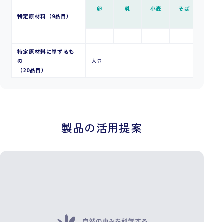
卵
乳
小麦
そば
落花生
特定原材料（9品目）
－
－
－
－
－
特定原材料に準ずるも
の
大豆
（20品目）
製品の活用提案