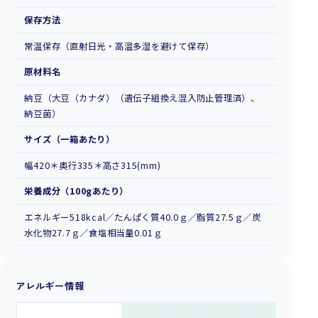
保存方法
常温保存（直射日光・高温多湿を避けて保存）
原材料名
納豆（大豆（カナダ）（遺伝子組換え混入防止管理済）、
納豆菌）
サイズ（一箱あたり）
幅420＊奥行335＊高さ315(mm)
栄養成分（100gあたり）
エネルギー518kcal／たんぱく質40.0ｇ／脂質27.5ｇ／炭
水化物27.7ｇ／食塩相当量0.01ｇ
アレルギー情報