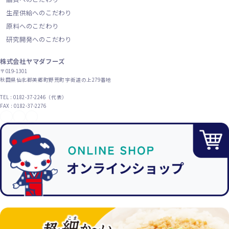
生産供給へのこだわり
原料へのこだわり
研究開発へのこだわり
株式会社ヤマダフーズ
〒019-1301
秋田県仙北郡美郷町野荒町字街道の上279番地
TEL : 0182-37-2246（代表）
FAX : 0182-37-2276
YouTube
X（旧Twitter）
Instagram