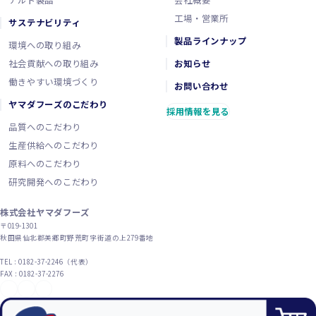
チルド製品
会社概要
工場・営業所
サステナビリティ
製品ラインナップ
環境への取り組み
社会貢献への取り組み
お知らせ
働きやすい環境づくり
お問い合わせ
ヤマダフーズのこだわり
採用情報を見る
品質へのこだわり
生産供給へのこだわり
原料へのこだわり
研究開発へのこだわり
株式会社ヤマダフーズ
〒019-1301
秋田県仙北郡美郷町野荒町字街道の上279番地
TEL : 0182-37-2246（代表）
FAX : 0182-37-2276
YouTube
X（旧Twitter）
Instagram