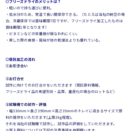
◎フリーズドライのメリットは？
・軽いので持ち運びに便利。
・低水分のため、常温で長い間保存できる。（たとえば当社の納豆の場
合、冷蔵保存では賞味期限7日ですが、フリーズドライ加工したものは
賞味期限1年となります）
・ビタミンなどの栄養価が損なわれにくい。
・戻した際の食感・風味が他の乾燥法よりも優れている。
◎受託加工の流れ
①お引き合い
②お打合せ
試作に向けてのお打合せをいただきます（受託原料情報、
フリーズドライ品の希望形状・品質、量産化の場合のロットなど）
③試験機での試作・評価
・幅330mm×長さ390mm×高さ35mmのトレイに収まるサイズで原
料の提供をいただきます(上限2kg程度)。
それを当社の試験機で試作し、試作品の評価をしていただきます。
※受入原料については下記の注意事項を参照願います。