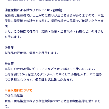
④量産機による試作(1ロット100kg程度)
試験機と量産機では仕上がりに違いが生じる場合がありますので、本生
産前に量産機での試作を実施し、量産の場合の品質をご確認いただきま
す。
また、この段階で各条件（価格・数量・品質規格・納期など）の打合せ
を行います。
⑤量産
試作品の評価後、量産へと移行します。
⑥出荷
事前打合せの品質に沿っているかどうかを確認し出荷いたします。
出荷荷姿は10kg程度入るダンボールの中にビニル袋を入れ、バラ詰め
での状態となります。
個包装対応は致しかねます。
※受入原料について
○微生物基準
食品：食品衛生法および衛生規範における微生物規格基準を満たすも
の。