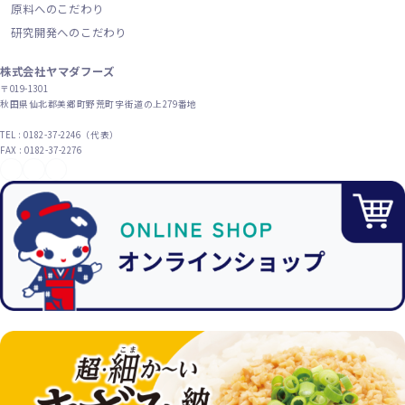
原料へのこだわり
研究開発へのこだわり
株式会社ヤマダフーズ
〒019-1301
秋田県仙北郡美郷町野荒町字街道の上279番地
TEL : 0182-37-2246（代表）
FAX : 0182-37-2276
YouTube
X（旧Twitter）
Instagram