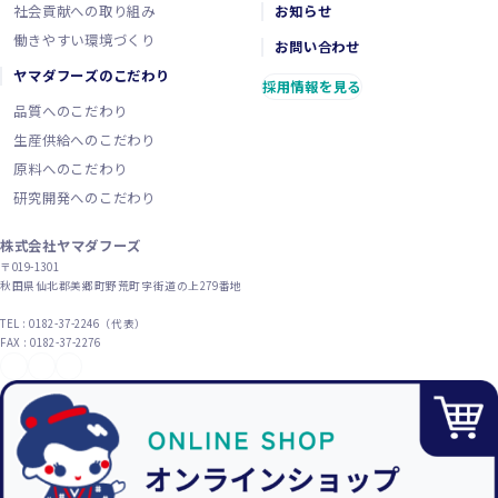
社会貢献への取り組み
お知らせ
働きやすい環境づくり
お問い合わせ
ヤマダフーズのこだわり
採用情報を見る
品質へのこだわり
生産供給へのこだわり
原料へのこだわり
研究開発へのこだわり
株式会社ヤマダフーズ
〒019-1301
秋田県仙北郡美郷町野荒町字街道の上279番地
TEL : 0182-37-2246（代表）
FAX : 0182-37-2276
YouTube
X（旧Twitter）
Instagram