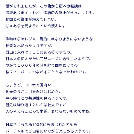
話がそれましたが、この
梅から桜への転換
は
諸説ありますけれど、遣唐使の廃止がきっかけとも。
他国との往来が絶えてしまい、
じゃあ桜を見ようかという流れに。
当時は桜はレジャー目的にはなりようにないような
神聖な木だったようですが、
野山に入ればそこらにある桜ですもの。
日本人の抑えがたい花見ニーズに合致したようで、
やがて１０００年の時を経て国をあげての
桜フィーバーにつながることとなったわけです。
ちょうど、コロナで国内や
地元の良さに目を向けはじめた、
今の時代との共通性を見るようです。
歴史は繰り返すといえば壮大ですが
人の考えることって本質、変わらないものですね。
日本さくら名所100選にも選ばれた名所も
バーチャルでご自宅にいながら楽しめるようです。