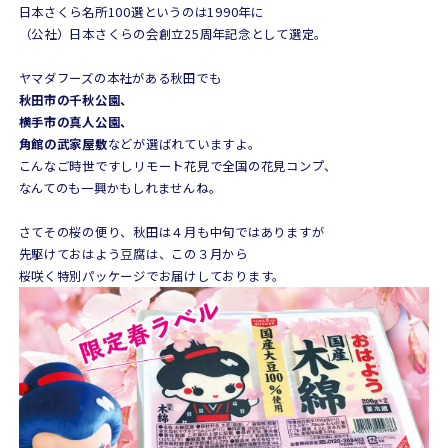
日本さくら名所100選というのは1990年に
（公社）日本さくらの会創立25周年記念として選定。
ヤマダフーズの本社がある秋田でも
秋田市の千秋公園、
横手市の真人公園、
角館の武家屋敷
などが選ばれていますよ。
こんなご時世ですしリモート花見で全国の花見コンプ、
なんてのも一興かもしれませんね。
さてその桜の便り、秋田は４月も中旬ではありますが
先駆けておはよう豆腐は、この３月から
桜咲く特別パッケージでお届けしております。