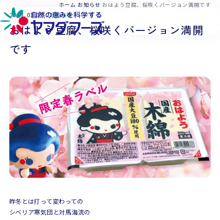
本文へ移動
ホーム
お知らせ
おはよう豆腐、桜咲くバージョン満開です
2021.03.19
お知らせ
おはよう豆腐、桜咲くバージョン満開
です
昨冬とは打って変わっての
シベリア寒気団と対馬海流の