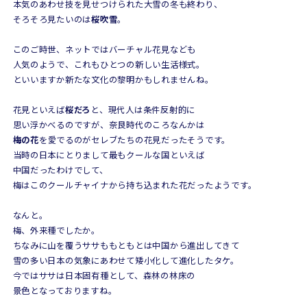
本気のあわせ技を見せつけられた大雪の冬も終わり、
そろそろ見たいのは
桜吹雪
。
このご時世、ネットではバーチャル花見なども
人気のようで、これもひとつの新しい生活様式。
といいますか新たな文化の黎明かもしれませんね。
花見といえば
桜だろ
と、現代人は条件反射的に
思い浮かべるのですが、奈良時代のころなんかは
梅の花
を愛でるのがセレブたちの花見だったそうです。
当時の日本にとりまして最もクールな国といえば
中国だったわけでして、
梅はこのクールチャイナから持ち込まれた花だったようです。
なんと。
梅、外来種でしたか。
ちなみに山を覆うササももともとは中国から進出してきて
雪の多い日本の気象にあわせて矮小化して進化したタケ。
今ではササは日本固有種として、森林の林床の
景色となっておりますね。