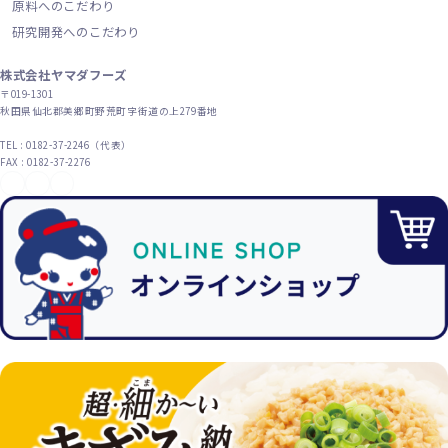
原料へのこだわり
研究開発へのこだわり
株式会社ヤマダフーズ
〒019-1301
秋田県仙北郡美郷町野荒町字街道の上279番地
TEL : 0182-37-2246（代表）
FAX : 0182-37-2276
YouTube
X（旧Twitter）
Instagram