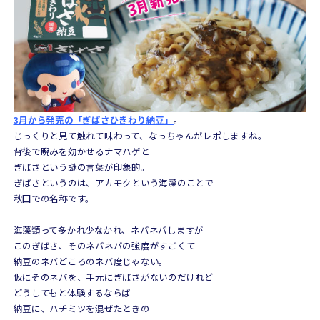
3月から発売の「ぎばさひきわり納豆」
。
じっくりと見て触れて味わって、なっちゃんがレポしますね。
背後で睨みを効かせるナマハゲと
ぎばさという謎の言葉が印象的。
ぎばさというのは、アカモクという海藻のことで
秋田での名称です。
海藻類って多かれ少なかれ、ネバネバしますが
このぎばさ、そのネバネバの強度がすごくて
納豆のネバどころのネバ度じゃない。
仮にそのネバを、手元にぎばさがないのだけれど
どうしてもと体験するならば
納豆に、ハチミツを混ぜたときの