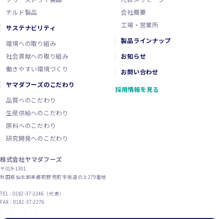
チルド製品
会社概要
工場・営業所
サステナビリティ
製品ラインナップ
環境への取り組み
社会貢献への取り組み
お知らせ
働きやすい環境づくり
お問い合わせ
ヤマダフーズのこだわり
採用情報を見る
品質へのこだわり
生産供給へのこだわり
原料へのこだわり
研究開発へのこだわり
株式会社ヤマダフーズ
〒019-1301
秋田県仙北郡美郷町野荒町字街道の上279番地
TEL : 0182-37-2246（代表）
FAX : 0182-37-2276
YouTube
X（旧Twitter）
Instagram