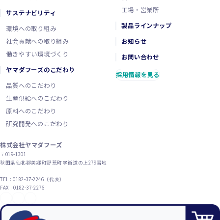
工場・営業所
サステナビリティ
製品ラインナップ
環境への取り組み
社会貢献への取り組み
お知らせ
働きやすい環境づくり
お問い合わせ
ヤマダフーズのこだわり
採用情報を見る
品質へのこだわり
生産供給へのこだわり
原料へのこだわり
研究開発へのこだわり
株式会社ヤマダフーズ
〒019-1301
秋田県仙北郡美郷町野荒町字街道の上279番地
TEL : 0182-37-2246（代表）
FAX : 0182-37-2276
YouTube
X（旧Twitter）
Instagram