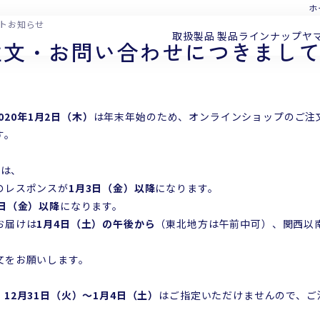
ホ
イトお知らせ
取扱製品
製品ラインナップ
ヤ
注文・お問い合わせにつきまし
2020年1月2日（木）
は年末年始のため、オンラインショップのご注
す。
降
は、
のレスポンスが
1月3日（金）以降
になります。
3日（金）以降
になります。
お届けは
1月4日（土）の午後から
（東北地方は午前中可）、関西以
文をお願いします。
、
12月31
日（火）～1月4日（土）
はご指定いただけませんので、ご