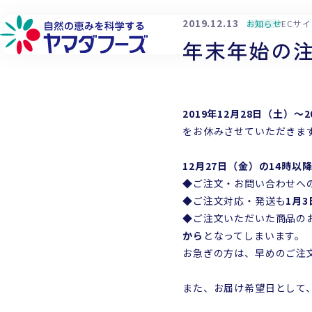
本文へ移動
2019.12.13
お知らせ
ECサ
年末年始の
2019年12月28日（土）～
詳しく見る
詳しく見る
詳しく見る
詳しく見る
をお休みさせていただきま
フローズン製品
品質へのこだわり
環境への取り組み
会社概要
12月27日（金）の14時以
フリーズドライ製品
生産供給へのこだわり
社会貢献への取り組み
工場・営業所
◆ご注文・お問い合わせへ
◆ご注文対応・発送も
1月
チルド製品
原料へのこだわり
働きやすい環境づくり
企業理念
◆ご注文いただいた商品の
研究開発へのこだわり
代表メッセージ
から
となってしまいます。
お急ぎの方は、早めのご注
また、お届け希望日として