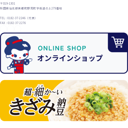
〒019-1301
秋田県仙北郡美郷町野荒町字街道の上279番地
TEL : 0182-37-2246（代表）
FAX : 0182-37-2276
YouTube
X（旧Twitter）
Instagram