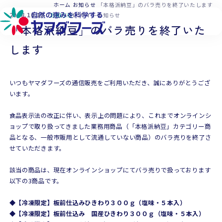
本文へ移動
ホーム
お知らせ
「本格派納豆」のバラ売りを終了いたします
2018.10.15
お知らせ
ECサイトお知らせ
「本格派納豆」のバラ売りを終了いた
します
いつもヤマダフーズの通信販売をご利用いただき、誠にありがとうござ
います。
食品表示法の改正に伴い、表示上の問題により、これまでオンラインシ
ョップで取り扱ってきました業務用商品（「本格派納豆」カテゴリー商
品となる、一般市販用として流通していない商品）のバラ売りを終了さ
せていただきます。
該当の商品は、現在オンラインショップにてバラ売りで扱っております
以下の3商品です。
◆【冷凍限定】板前仕込みひきわり３００ｇ（塩味・５本入）
◆【冷凍限定】板前仕込み 国産ひきわり３００ｇ（塩味・５本入）