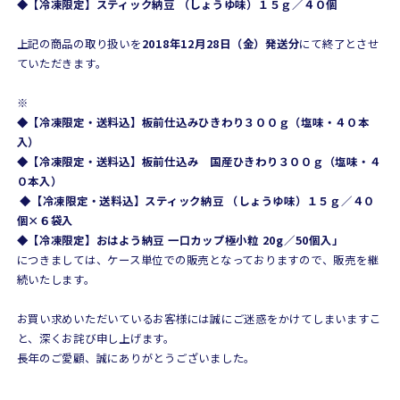
◆【冷凍限定】スティック納豆 （しょうゆ味）１５ｇ／４０個
上記の商品の取り扱いを
2018年12月28日（金）発送分
にて終了とさせ
ていただきます。
※
◆【冷凍限定・送料込】板前仕込みひきわり３００ｇ（塩味・４０本
入）
◆【冷凍限定・送料込】板前仕込み 国産ひきわり３００ｇ（塩味・４
０本入）
◆【冷凍限定・送料込】スティック納豆 （しょうゆ味）１５ｇ／４０
個×６袋入
◆【冷凍限定】おはよう納豆 一口カップ極小粒 20g／50個入」
につきましては、ケース単位での販売となっておりますので、販売を継
続いたします。
お買い求めいただいているお客様には誠にご迷惑をかけてしまいますこ
と、深くお詫び申し上げます。
長年のご愛顧、誠にありがとうございました。