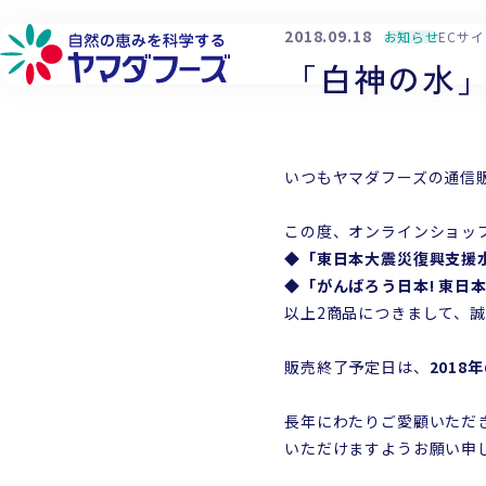
本文へ移動
2018.09.18
お知らせ
ECサ
「白神の水
いつもヤマダフーズの通信
詳しく見る
詳しく見る
詳しく見る
詳しく見る
フローズン製品
品質へのこだわり
環境への取り組み
会社概要
この度、オンラインショッ
◆「東日本大震災復興支援水 
フリーズドライ製品
生産供給へのこだわり
社会貢献への取り組み
工場・営業所
◆「がんばろう日本! 東日本
以上2商品につきまして、
チルド製品
原料へのこだわり
働きやすい環境づくり
企業理念
研究開発へのこだわり
代表メッセージ
販売終了予定日は、
2018
長年にわたりご愛顧いただ
いただけますようお願い申