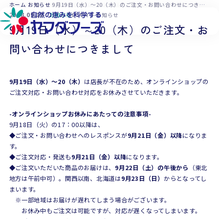
本文へ移動
ホーム
お知らせ
9月19日（水）～20（木）のご注文・お問い合わせにつきまして
2018.09.18
お知らせ
ECサイトお知らせ
9月19日（水）～20（木）のご注文・お
問い合わせにつきまして
9月19日（水）～20（木）
は店長が不在のため、オンラインショップの
ご注文対応・お問い合わせ対応をお休みさせていただきます。
-オンラインショップお休みにあたっての注意事項-
9月18日（火）の17：00以降は、
◆ご注文・お問い合わせへのレスポンスが
9月21日（金）以降
になりま
す。
◆ご注文対応・発送も
9月21日（金）以降
になります。
◆ご注文いただいた商品のお届けは、
9月22日（土）の午後から
（東北
地方は午前中可）。関西以南、北海道は
9月23日（日）
からとなってし
まいます。
※一部地域はお届けが遅れてしまう場合がございます。
お休み中もご注文は可能ですが、対応が遅くなってしまいます。