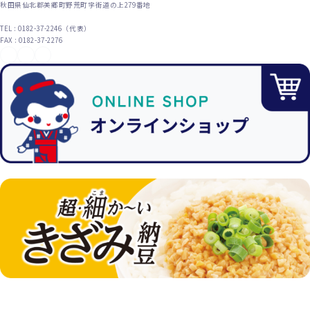
秋田県仙北郡美郷町野荒町字街道の上279番地
TEL : 0182-37-2246（代表）
FAX : 0182-37-2276
YouTube
X（旧Twitter）
Instagram