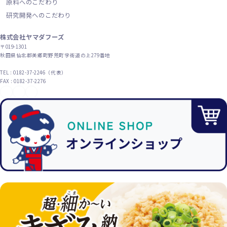
原料へのこだわり
研究開発へのこだわり
株式会社ヤマダフーズ
〒019-1301
秋田県仙北郡美郷町野荒町字街道の上279番地
TEL : 0182-37-2246（代表）
FAX : 0182-37-2276
YouTube
X（旧Twitter）
Instagram