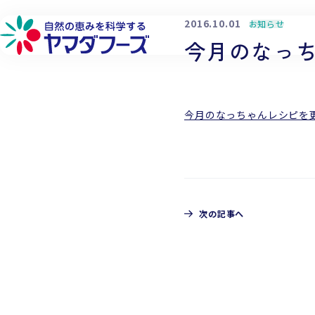
本文へ移動
2016.10.01
お知らせ
今月のなっ
今月のなっちゃんレシピを
詳しく見る
詳しく見る
詳しく見る
詳しく見る
フローズン製品
品質へのこだわり
環境への取り組み
会社概要
フリーズドライ製品
生産供給へのこだわり
社会貢献への取り組み
工場・営業所
チルド製品
原料へのこだわり
働きやすい環境づくり
企業理念
次の記事へ
研究開発へのこだわり
代表メッセージ
CONTACT