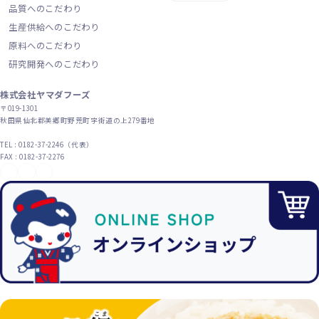
品質へのこだわり
生産供給へのこだわり
原料へのこだわり
研究開発へのこだわり
株式会社ヤマダフーズ
〒019-1301
秋田県仙北郡美郷町野荒町字街道の上279番地
TEL : 0182-37-2246（代表）
FAX : 0182-37-2276
YouTube
X（旧Twitter）
Instagram